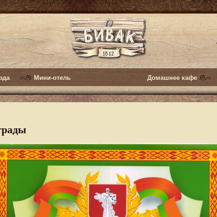
зда
Мини-отель
Домашнее кафе
грады