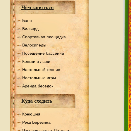
Чем заняться
Баня
Бильярд
Спортивная площадка
Велосипеды
Посещение бассейна
Коньки и лыжи
Настольный теннис
Настольные игры
Аренда беседок
Куда сходить
Конюшня
Река Березина
Часовня святых Петра и