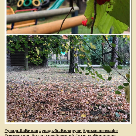
#усадьбаБивак
#усадьбыБеларуси
#домашнеекафе
#миниотель
#отдыхвсейсемьей
#отдыхвБорисове