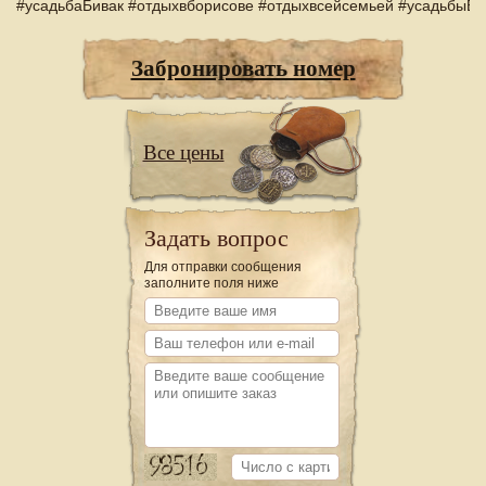
#усадьбаБивак #отдыхвборисове #отдыхвсейсемьей #усадьбыБ
Забронировать номер
Все цены
Задать вопрос
Для отправки сообщения
заполните поля ниже